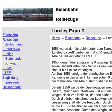
Eisenbahn
Reisezüge
Loreley-Expreß
Eisenbahn
Home
→
Eisenbahn
→
Reisezüge
→
Lor
Reisezüge
..Deutschland
1953 wurde der bis dahin unter dem Name
..Frankreich
'Loreley-Expreß' umbenannt. Als 'Rheingo
..Italien
'Rhein-Pfeil' eingeführte F9 /10.
..Niederlande
1958 kamen fünf zusätzliche Kurswagenlä
..Schweiz
sowie Hagen/Dortmund - Venlo - Hoek va
..CIWL
hinaus bis Luzern verlängert.
..TEE
Ab Juni 1958 erfolgte der durchgehende E
Karlsruhe in den alten linksrheinischen K
Zugbildung
bei Mannheim den Rhein statt bisher in M
Impressum
Datenschutz
Bereits 1959 wurde der Speisewagen wied
Luzern, Zürich und Interlaken Ost entfiele
Wagen Hoek van Holland, der den bisher i
Durch die Inbetriebnahme der Ludwigshaf
diesen weg statt übr die Riedbahn. Durch d
wurde F 163/164 ebenso wie der Rheingo
elektrisch bespannt. Durch den Wegfall 