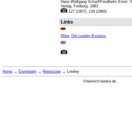
Hans-Wolfgang Scharf/Friedhelm Ernst: V
Verlag, Freiburg, 1983
127 (1957), 134 (1965)
Links
Miba
:
Der Loreley-Express
Home
→
Eisenbahn
→
Reisezüge
→
Loreley
©heinrich-hanke.de