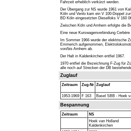
Fahrzeit erheblich verkürzt werden.
Der Übergang zur NS wurde 1961 von Kald
Köln und Venlo kam ein V 100-Doppel zum 
BD Köln eingesetzten Dieselloks V 160 0
Zwischen Köln und Arnhem erfolgte die 
Eine neue Kurswagenverbindung Cerbère -
Im Sommer 1966 wurde der elektrische Zu
Emmerich aufgenommen, Elektrolokomotiv
von/bis Arnhem ab.
Der Halt in Kaldenkirchen entfiel 1967.
1970 entfiel die Bezeichnung F-Zug für Z
alle noch auf Strecken der DB bestehend
Zuglauf
Zeitraum
Zug-Nr
Zuglauf
1953-1969
F 163
Basel SBB - Hoek v
Bespannung
Zeitraum
NS
Hoek van Holland
Kaldenkirchen