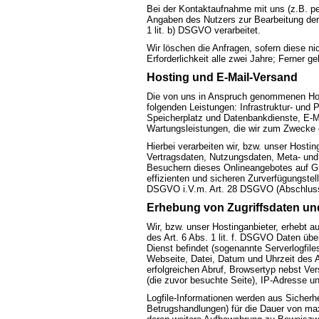
Bei der Kontaktaufnahme mit uns (z.B. per
Angaben des Nutzers zur Bearbeitung der
1 lit. b) DSGVO verarbeitet.
Wir löschen die Anfragen, sofern diese nic
Erforderlichkeit alle zwei Jahre; Ferner ge
Hosting und E-Mail-Versand
Die von uns in Anspruch genommenen Host
folgenden Leistungen: Infrastruktur- und 
Speicherplatz und Datenbankdienste, E-Ma
Wartungsleistungen, die wir zum Zwecke 
Hierbei verarbeiten wir, bzw. unser Hosti
Vertragsdaten, Nutzungsdaten, Meta- un
Besuchern dieses Onlineangebotes auf Gr
effizienten und sicheren Zurverfügungstell
DSGVO i.V.m. Art. 28 DSGVO (Abschluss 
Erhebung von Zugriffsdaten und
Wir, bzw. unser Hostinganbieter, erhebt a
des Art. 6 Abs. 1 lit. f. DSGVO Daten übe
Dienst befindet (sogenannte Serverlogfil
Webseite, Datei, Datum und Uhrzeit des 
erfolgreichen Abruf, Browsertyp nebst Ve
(die zuvor besuchte Seite), IP-Adresse un
Logfile-Informationen werden aus Sicherh
Betrugshandlungen) für die Dauer von ma