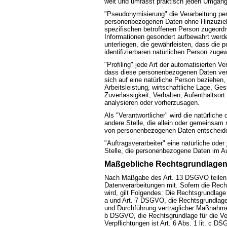
weit und umfasst praktisch jeden Umgang
"Pseudonymisierung" die Verarbeitung pe
personenbezogenen Daten ohne Hinzuziehu
spezifischen betroffenen Person zugeordn
Informationen gesondert aufbewahrt wer
unterliegen, die gewährleisten, dass die 
identifizierbaren natürlichen Person zuge
"Profiling" jede Art der automatisierten 
dass diese personenbezogenen Daten ver
sich auf eine natürliche Person beziehen
Arbeitsleistung, wirtschaftliche Lage, Ges
Zuverlässigkeit, Verhalten, Aufenthaltsor
analysieren oder vorherzusagen.
Als "Verantwortlicher" wird die natürliche
andere Stelle, die allein oder gemeinsam 
von personenbezogenen Daten entscheide
"Auftragsverarbeiter" eine natürliche oder
Stelle, die personenbezogene Daten im Auf
Maßgebliche Rechtsgrundlage
Nach Maßgabe des Art. 13 DSGVO teilen 
Datenverarbeitungen mit. Sofern die Rech
wird, gilt Folgendes: Die Rechtsgrundlage f
a und Art. 7 DSGVO, die Rechtsgrundlage 
und Durchführung vertraglicher Maßnahmen
b DSGVO, die Rechtsgrundlage für die Ver
Verpflichtungen ist Art. 6 Abs. 1 lit. c D