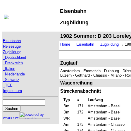
Eisenbahn
Zugbildung
1982 Sommer: D 203 Lorele
Eisenbahn
Home
→
Eisenbahn
→
Zugbildung
→
198
Reisezüge
Zugbildung
_Deutschland
Zuglauf
_Frankreich
_Italien
Amsterdam - Emmerich - Duisburg - Düsse
_Niederlande
Luzern
- Gotthard - Chiasso -
Milano
- Ro
_Schweiz
Wagenreihung
_TEE
Impressum
Streckenabschnitt
Typ
#
Laufweg
Bm
171
Amsterdam - Basel
Bm
172
Amsterdam - Basel
What's new
WR
Amsterdam - Basel
Am
173
Amsterdam - Chiasso
Bm
174
Amsterdam - Chiasso