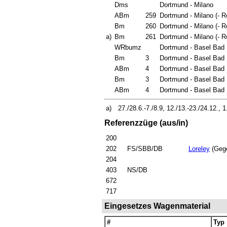
Dms
Dortmund - Milano
ABm
259
Dortmund - Milano (- 
Bm
260
Dortmund - Milano (- 
a)
Bm
261
Dortmund - Milano (- 
WRbumz
Dortmund - Basel Bad
Bm
3
Dortmund - Basel Bad
ABm
4
Dortmund - Basel Bad
Bm
3
Dortmund - Basel Bad
ABm
4
Dortmund - Basel Bad
a)
27./28.6.-7./8.9, 12./13.-23./24.12., 1.
Referenzzüge (aus/in)
200
202
FS/SBB/DB
Loreley
(Geg
204
403
NS/DB
672
717
Eingesetzes Wagenmaterial
#
Typ