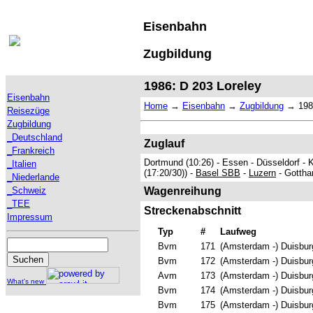
Eisenbahn
Zugbildung
1986: D 203 Loreley
Eisenbahn
Home
→
Eisenbahn
→
Zugbildung
→
198
Reisezüge
Zugbildung
_Deutschland
Zuglauf
_Frankreich
Dortmund (10:26) - Essen - Düsseldorf - 
_Italien
(17:20/30)) -
Basel SBB
-
Luzern
- Gotthar
_Niederlande
_Schweiz
Wagenreihung
_TEE
Streckenabschnitt
Impressum
Typ
#
Laufweg
Bvm
171
(Amsterdam -) Duisbur
Bvm
172
(Amsterdam -) Duisbur
Avm
173
(Amsterdam -) Duisbur
What's new
Bvm
174
(Amsterdam -) Duisbur
Bvm
175
(Amsterdam -) Duisbur