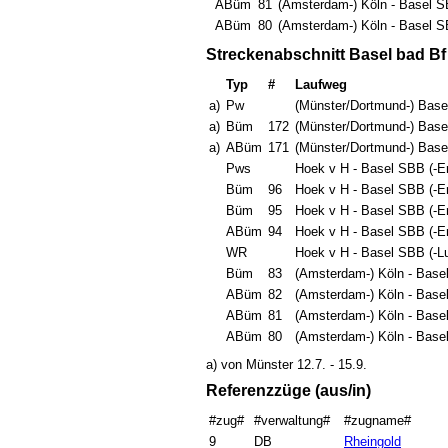
ABüm
81
(Amsterdam-) Köln - Basel S
ABüm
80
(Amsterdam-) Köln - Basel SB
Streckenabschnitt Basel bad Bf
Typ
#
Laufweg
a)
Pw
(Münster/Dortmund-) Base
a)
Büm
172
(Münster/Dortmund-) Base
a)
ABüm
171
(Münster/Dortmund-) Base
Pws
Hoek v H - Basel SBB (-Er
Büm
96
Hoek v H - Basel SBB (-Er
Büm
95
Hoek v H - Basel SBB (-Er
ABüm
94
Hoek v H - Basel SBB (-Er
WR
Hoek v H - Basel SBB (-L
Büm
83
(Amsterdam-) Köln - Base
ABüm
82
(Amsterdam-) Köln - Base
ABüm
81
(Amsterdam-) Köln - Basel
ABüm
80
(Amsterdam-) Köln - Basel
a) von Münster 12.7. - 15.9.
Referenzzüge (aus/in)
#zug#
#verwaltung#
#zugname#
9
DB
Rheingold