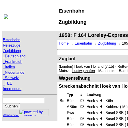
Eisenbahn
Zugbildung
1958: F 164 Loreley-Express
Eisenbahn
Home
→
Eisenbahn
→
Zugbildung
→
195
Reisezüge
Zugbildung
_Deutschland
Zuglauf
_Frankreich
(London) Hoek van Holland (7:15) - Rotte
_Italien
Mainz -
Ludiwgshafen
- Mannheim - Basel
_Niederlande
_Schweiz
Wagenreihung
_TEE
Streckenabschnitt Hoek van Hol
Impressum
Typ
#
Laufweg
Bd
Büm
97
Hoek v H - Köln
ABüm
93
Hoek v H - Koblenz (-Mü
Pws
Hoek v H - Basel SBB (-E
What's new
Büm
96
Hoek v H - Basel SBB (-E
Büm
95
Hoek v H - Basel SBB (-E