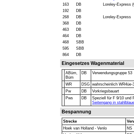
163
DB
Loreley-Express 
192
DB
268
DB
Loreley-Express
368
DB
463
DB
464
DB
468
SBB
595
SBB
864
DB
Eingesetzes Wagenmaterial
ABüm,
DB
Verwendungsgruppe 53
Büm
WR
DSG
wahrscheinlich WR4üe-
Pw
DB
Vorkriegsbauart
Pws
DB
Speziell für F 9/10 und
Seitengang in stahlblau
Bespannung
Strecke
Ver
Hoek van Holland - Venlo
NS