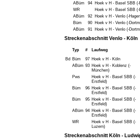
ABüm
94
Hoek v H - Basel SBB (-E
WR
Hoek v H - Basel SBB (-
ABüm
92
Hoek v H - Venlo (-Hagen
Büm
90
Hoek v H - Venlo (-Dort
ABüm
91
Hoek v H - Venlo (-Dort
Streckenabschnitt Venlo - Köln
Typ
#
Laufweg
Bd
Büm
97
Hoek v H - Köln
ABüm
93
Hoek v H - Koblenz (-
München)
Pws
Hoek v H - Basel SBB (-
Erstfeld)
Büm
96
Hoek v H - Basel SBB (-
Erstfeld)
Büm
95
Hoek v H - Basel SBB (-
Erstfeld)
ABüm
94
Hoek v H - Basel SBB (-
Erstfeld)
WR
Hoek v H - Basel SBB (-
Luzern)
Streckenabschnitt Köln - Ludw