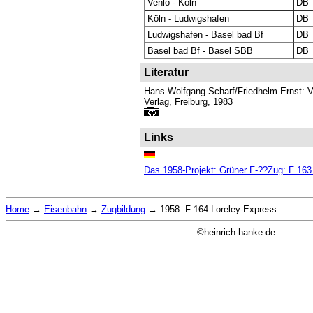
Venlo - Köln
DB
Köln - Ludwigshafen
DB
Ludwigshafen - Basel bad Bf
DB
Basel bad Bf - Basel SBB
DB
Literatur
Hans-Wolfgang Scharf/Friedhelm Ernst: V
Verlag, Freiburg, 1983
Links
Das 1958-Projekt: Grüner F-??Zug: F 163
Home
→
Eisenbahn
→
Zugbildung
→
1958: F 164 Loreley-Express
©heinrich-hanke.de