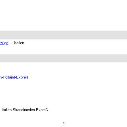
ezüge
→
Italien
ien-Holland-Expreß
- Italien-Skandinavien-Expreß
↑