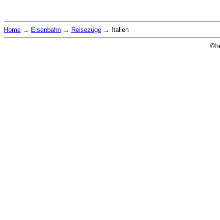
Home
→
Eisenbahn
→
Reisezüge
→
Italien
©he