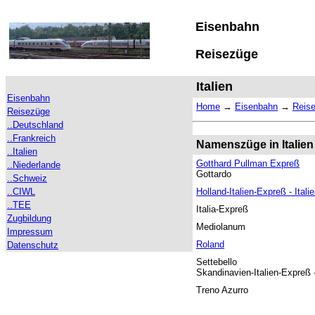
Eisenbahn
Reisezüge
Italien
Eisenbahn
Home
→
Eisenbahn
→
Reis
Reisezüge
..Deutschland
..Frankreich
Namenszüge in Italien
..Italien
Gotthard Pullman Expreß
..Niederlande
Gottardo
..Schweiz
..CIWL
Holland-Italien-Expreß - Ital
..TEE
Italia-Expreß
Zugbildung
Mediolanum
Impressum
Roland
Datenschutz
Settebello
Skandinavien-Italien-Expreß 
Treno Azurro