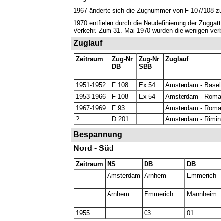
1967 änderte sich die Zugnummer von F 107/108 zu
1970 entfielen durch die Neudefinierung der Zuggatt
Verkehr. Zum 31. Mai 1970 wurden die wenigen verb
Zuglauf
Zeitraum
Zug-Nr
Zug-Nr
Zuglauf
DB
SBB
1951-1952
F 108
Ex 54
Amsterdam - Base
1953-1966
F 108
Ex 54
Amsterdam - Roma
1967-1969
F 93
.
Amsterdam - Roma
?
D 201
.
Amsterdam - Rimin
Bespannung
Nord - Süd
Zeitraum
NS
DB
DB
Amsterdam
Arnhem
Emmerich
Arnhem
Emmerich
Mannheim
1955
.
03
01