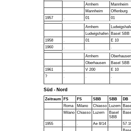
Arnhem
Mannheim
Mannheim
Offenburg
1957
.
01
01
Arnhem
Ludwigshaf
Ludwigshafen
Basel SBB
1958
.
01
E 10
1960
.
.
.
Arnhem
Oberhause
Oberhausen
Basel SBB
1961
.
V 200
E 10
?
.
.
.
Süd - Nord
Zeitraum
FS
FS
SBB
SBB
DB
Roma
Milano
Chiasso
Luzern
Bas
Milano
Chiasso
Luzern
Basel
Base
SBB
1955
.
.
Ae 8/14
.
57.1
Base