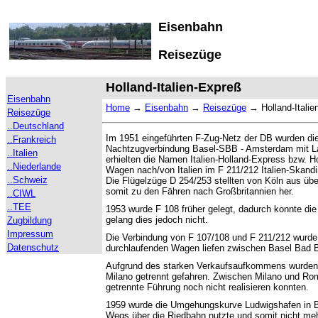
Eisenbahn
Reisezüge
Holland-Italien-Expreß
Eisenbahn
Home
→
Eisenbahn
→
Reisezüge
→
Holland-Itali
Reisezüge
..Deutschland
Im 1951 eingeführten F-Zug-Netz der DB wurden di
..Frankreich
Nachtzugverbindung Basel-SBB - Amsterdam mit L
..Italien
erhielten die Namen Italien-Holland-Express bzw. H
..Niederlande
Wagen nach/von Italien im F 211/212
Italien-Skand
..Schweiz
Die Flügelzüge D 254/253 stellten von Köln aus üb
somit zu den Fähren nach Großbritannien her.
..CIWL
..TEE
1953 wurde F 108 früher gelegt, dadurch konnte die
gelang dies jedoch nicht.
Zugbildung
Impressum
Die Verbindung von F 107/108 und F 211/212 wurde 
Datenschutz
durchlaufenden Wagen liefen zwischen Basel Bad
Aufgrund des starken Verkaufsaufkommens wurden
Milano getrennt gefahren. Zwischen Milano und Roma 
getrennte Führung noch nicht realisieren konnten.
1959 wurde die Umgehungskurve Ludwigshafen in Be
Wegs über die Riedbahn nutzte und somit nicht me