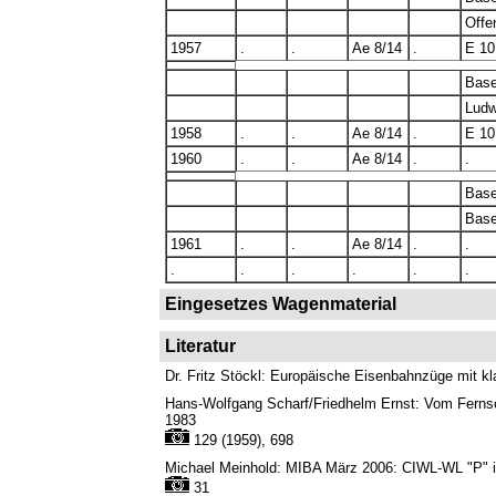
Offe
1957
.
.
Ae 8/14
.
E 10
Bas
Ludw
1958
.
.
Ae 8/14
.
E 10
1960
.
.
Ae 8/14
.
.
Bas
Base
1961
.
.
Ae 8/14
.
.
.
.
.
.
.
.
Eingesetzes Wagenmaterial
Literatur
Dr. Fritz Stöckl: Europäische Eisenbahnzüge mit k
Hans-Wolfgang Scharf/Friedhelm Ernst: Vom Fernsch
1983
129 (1959), 698
Michael Meinhold: MIBA März 2006: CIWL-WL "P" i
31