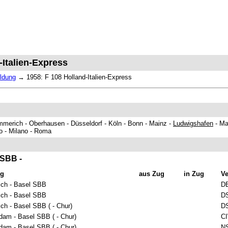
-Italien-Express
ldung
→
1958: F 108 Holland-Italien-Express
merich - Oberhausen - Düsseldorf - Köln - Bonn - Mainz -
Ludwigshafen
- Ma
o - Milano - Roma
 SBB -
eg
aus Zug
in Zug
Ve
ch - Basel SBB
D
ch - Basel SBB
D
h - Basel SBB ( - Chur)
D
am - Basel SBB ( - Chur)
C
am - Basel SBB ( - Chur)
N