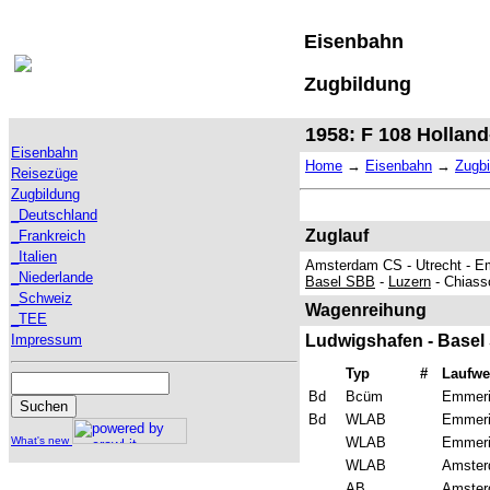
Eisenbahn
Zugbildung
1958: F 108 Holland
Eisenbahn
Home
→
Eisenbahn
→
Zugbi
Reisezüge
Zugbildung
_Deutschland
Zuglauf
_Frankreich
_Italien
Amsterdam CS - Utrecht - Em
_Niederlande
Basel SBB
-
Luzern
- Chiass
_Schweiz
Wagenreihung
_TEE
Impressum
Ludwigshafen - Basel
Typ
#
Laufw
Bd
Bcüm
Emmeri
Bd
WLAB
Emmeri
What's new
WLAB
Emmeric
WLAB
Amsterd
AB
Amsterd