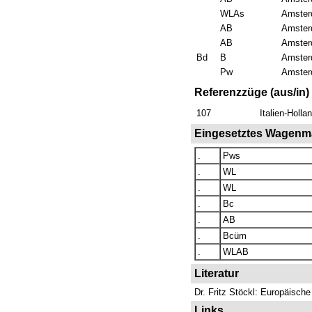
WLAs
Amster
AB
Amster
AB
Amster
Bd
B
Amster
Pw
Amster
Referenzzüge (aus/in)
107
Italien-Holl
Eingesetztes Wagenma
.
Pws
.
WL
.
WL
.
Bc
.
AB
.
Bcüm
.
WLAB
Literatur
Dr. Fritz Stöckl: Europäisch
Links