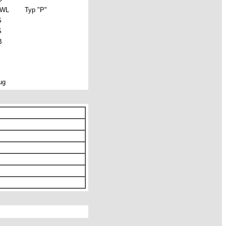
IWL
Typ "P"
S
S
B
ug