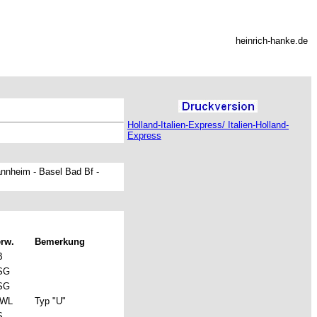
heinrich-hanke.de
Holland-Italien-Express/ Italien-Holland-
Express
nnheim - Basel Bad Bf -
rw.
Bemerkung
B
SG
SG
IWL
Typ "U"
S