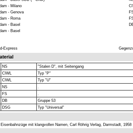
dam - Milano
C
dam - Genova
F
dam - Roma
F
dam - Basel
D
dam - Basel
and-Express
Gegenz
terial
NS
"Stalen D", mit Seitengang
CIWL
Typ "P"
CIWL
Typ "U"
NS
.
FS
.
DB
Gruppe 53
DSG
Typ "Universal"
e Eisenbahnzüge mit klangvollen Namen, Carl Röhrig Verlag, Darmstadt, 1958