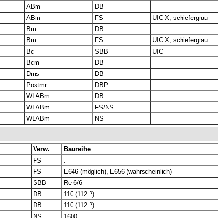
ABm
DB
ABm
FS
UIC X, schiefergrau
Bm
DB
Bm
FS
UIC X, schiefergrau
Bc
SBB
UIC
Bcm
DB
Dms
DB
Postmr
DBP
WLABm
DB
WLABm
FS/NS
WLABm
NS
Verw.
Baureihe
FS
.
FS
E646 (möglich), E656 (wahrscheinlich)
SBB
Re 6/6
DB
110 (112 ?)
DB
110 (112 ?)
NS
1600