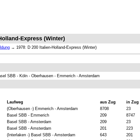
-Holland-Express (Winter)
ldung
→
1978: D 200 Italien-Holland-Express (Winter)
asel SBB - Köln - Oberhausen - Emmerich - Amsterdam
Laufweg
aus Zug
in Zug
(Oberhausen -) Emmerich - Amsterdam
8708
23
Basel SBB - Emmerich
209
8747
Basel SBB - Amsterdam
209
23
Basel SBB - Amsterdam
201
223
(Interlaken -) Basel SBB - Amsterdam
643
201