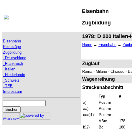
Eisenbahn
Zugbildung
1978: D 200 Italien
Eisenbahn
Home
→
Eisenbahn
→
Zugbi
Reisezüge
Zugbildung
_Deutschland
Zuglauf
_Frankreich
_Italien
Roma - Milano - Chiasso - B
_Niederlande
Wagenreihung
_Schweiz
_TEE
Streckenabschnitt
Impressum
Typ
#
a)
Postmr
aa)
Postmr
aaa)1)
Postmr
What's new
ABm
178
b)2)
Bc
180