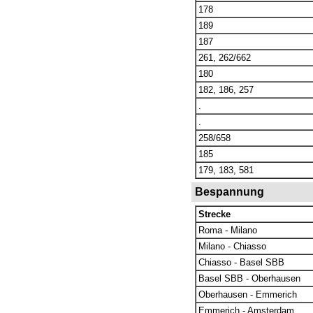
178
189
187
261, 262/662
180
182, 186, 257
.
.
258/658
185
179, 183, 581
Bespannung
Strecke
Roma - Milano
Milano - Chiasso
Chiasso - Basel SBB
Basel SBB - Oberhausen
Oberhausen - Emmerich
Emmerich - Amsterdam