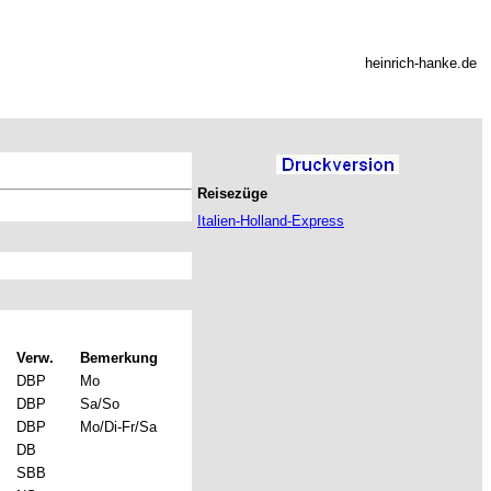
heinrich-hanke.de
Reisezüge
Italien-Holland-Express
Verw.
Bemerkung
DBP
Mo
DBP
Sa/So
DBP
Mo/Di-Fr/Sa
DB
SBB