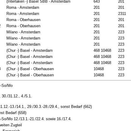
(Interlaken -) Basel SBB - Amsterdam
643
201
Roma - Amsterdam
201
201
Roma - Amsterdam
201
2311
Roma - Oberhausen
201
201
2
Roma - Oberhausen
201
201
Milano - Amsterdam
201
223
Milano - Amsterdam
201
223
Milano - Amsterdam
201
223
(Chur -) Basel - Amsterdam
468 10468
223
(Chur -) Basel - Amsterdam
468 10468
223
(Chur -) Basel - Amsterdam
468 10468
223
8
(Chur -) Basel - Oberhausen
10468
223
(Chur -) Basel - Oberhausen
10468
223
Fr-So/Mo
, 30./31.12., 4./5.1.
31.12.-13./14.1., 29./30.3.-28./29.4., sonst Bedarf (662)
nst Bedarf (658)
a-So/Mo 12./13.1.-21./22.4. sowie 16./17.4.
eiten Zugteil