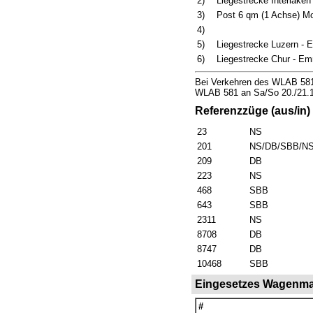
2)
Liegestrecke Interlake
3)
Post 6 qm (1 Achse) M
4)
5)
Liegestrecke Luzern - 
6)
Liegestrecke Chur - E
Bei Verkehren des WLAB 581 a
WLAB 581 an Sa/So 20./21.1
Referenzzüge (aus/in)
23
NS
201
NS/DB/SBB/N
209
DB
223
NS
468
SBB
643
SBB
2311
NS
8708
DB
8747
DB
10468
SBB
Eingesetzes Wagenmat
#