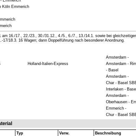
n - Emmerich
o Köln Emmerich
Emmerich
mmerich
m 16./17., 22./23., 30./31.12., 4./5., 6./7., 13./14.1. sowie bei gleichzeiti
.-17/18.3. 16 Wagen; dann Doppelführung nach besonderer Anordnung.
Amsterdam -
S
Holland-Italien-Express
Amsterdam - Rim
- Basel
Amsterdam -
Char - Basel SB
Interlaken - Bas
Amsterdam -
Oberhausen - E
Emmerich -
Chur - Basel SB
erial
Typ
Verw.
Beschreibung