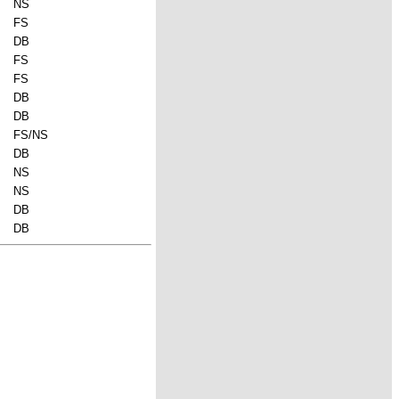
NS
FS
DB
FS
FS
DB
DB
FS/NS
DB
NS
NS
DB
DB