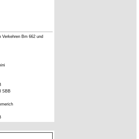
gen Verkehren Bm 662 und
ini
B
el SBB
mmerich
B