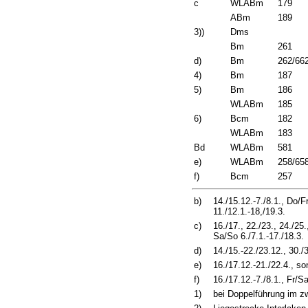
c
WLABm
179
ABm
189
3))
Dms
Bm
261
d)
Bm
262/66
4)
Bm
187
5)
Bm
186
WLABm
185
6)
Bcm
182
WLABm
183
Bd
WLABm
581
e)
WLABm
258/65
f)
Bcm
257
b)
14./15.12.-7./8.1., Do/
11./12.1.-18,/19.3.
c)
16./17., 22./23., 24./25.
Sa/So 6./7.1.-17./18.3.
d)
14./15.-22./23.12., 30./
e)
16./17.12.-21./22.4., so
f)
16./17.12.-7./8.1., Fr/S
1)
bei Doppelführung im zw