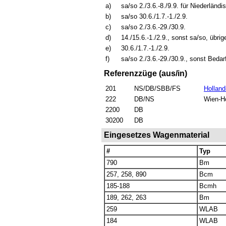
a)
sa/so 2./3.6.-8./9.9. für Niederländ
b)
sa/so 30.6./1.7.-1./2.9.
c)
sa/so 2./3.6.-29./30.9.
d)
14./15.6.-1./2.9., sonst sa/so, übrig
e)
30.6./1.7.-1./2.9.
f)
sa/so 2./3.6.-29./30.9., sonst Bedar
Referenzzüge (aus/in)
201
NS/DB/SBB/FS
Holland
222
DB/NS
Wien-H
2200
DB
30200
DB
Eingesetzes Wagenmaterial
#
Typ
790
Bm
257, 258, 890
Bcm
185-188
Bcmh
189, 262, 263
Bm
259
WLAB
184
WLAB