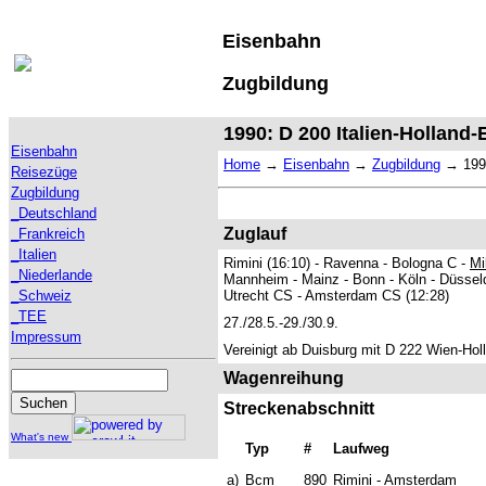
Eisenbahn
Zugbildung
1990: D 200 Italien-Holland
Eisenbahn
Home
→
Eisenbahn
→
Zugbildung
→
199
Reisezüge
Zugbildung
_Deutschland
Zuglauf
_Frankreich
_Italien
Rimini (16:10) - Ravenna - Bologna C -
Mi
_Niederlande
Mannheim - Mainz - Bonn - Köln - Düsseld
_Schweiz
Utrecht CS - Amsterdam CS (12:28)
_TEE
27./28.5.-29./30.9.
Impressum
Vereinigt ab Duisburg mit D 222 Wien-Hol
Wagenreihung
Streckenabschnitt
What's new
Typ
#
Laufweg
a)
Bcm
890
Rimini - Amsterdam