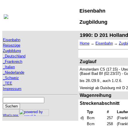
Eisenbahn
Zugbildung
1990: D 201 Hollan
Eisenbahn
Home
→
Eisenbahn
→
Zugbi
Reisezüge
Zugbildung
_Deutschland
Zuglauf
_Frankreich
_Italien
Amsterdam CS (17:15) - Utech
_Niederlande
(Basel Bad Bf (02:23/37) - G
_Schweiz
bis 28./29.9., auch 1./2.6.
_TEE
Vereinigt ab Duisburg mit D 
Impressum
Wagenreihung
Streckenabschnitt
Typ
#
Laufw
What's new
d)
Bcm
257
(Frankf
Bcm
258
(Frankf