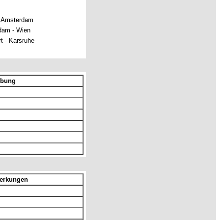
- Amsterdam
dam - Wien
rt - Karsruhe
ibung
erkungen