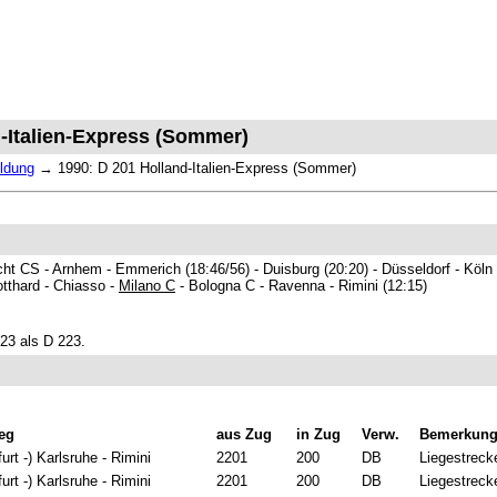
d-Italien-Express (Sommer)
ldung
→
1990: D 201 Holland-Italien-Express (Sommer)
t CS - Arnhem - Emmerich (18:46/56) - Duisburg (20:20) - Düsseldorf - Köln
otthard - Chiasso -
Milano C
- Bologna C - Ravenna - Rimini (12:15)
223 als D 223.
eg
aus Zug
in Zug
Verw.
Bemerkun
urt -) Karlsruhe - Rimini
2201
200
DB
Liegestrecke
urt -) Karlsruhe - Rimini
2201
200
DB
Liegestrecke