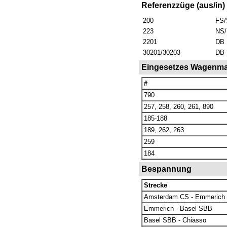
Referenzzüge (aus/in)
200
FS/
223
NS
2201
DB
30201/30203
DB
Eingesetzes Wagenmat
#
790
257, 258, 260, 261, 890
185-188
189, 262, 263
259
184
Bespannung
Strecke
Amsterdam CS - Emmerich
Emmerich - Basel SBB
Basel SBB - Chiasso