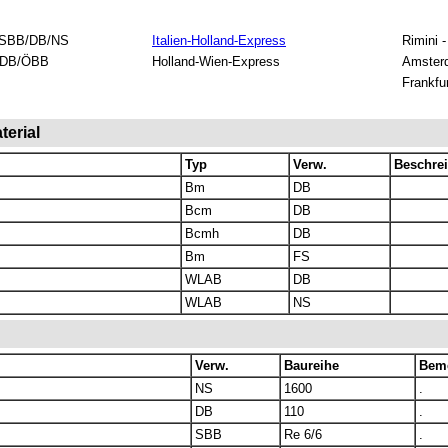
SBB/DB/NS
Italien-Holland-Express
Rimini 
/DB/ÖBB
Holland-Wien-Express
Amster
Frankfu
erial
Typ
Verw.
Beschre
Bm
DB
Bcm
DB
Bcmh
DB
Bm
FS
WLAB
DB
WLAB
NS
Verw.
Baureihe
Bem
NS
1600
.
DB
110
.
SBB
Re 6/6
.