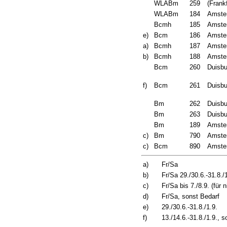
WLABm
259
(Frankf
WLABm
184
Amster
Bcmh
185
Amster
e)
Bcm
186
Amster
a)
Bcmh
187
Amster
b)
Bcmh
188
Amster
Bcm
260
Duisbu
f)
Bcm
261
Duisbu
Bm
262
Duisbu
Bm
263
Duisbu
Bm
189
Amster
c)
Bm
790
Amster
c)
Bcm
890
Amster
a)
Fr/Sa
b)
Fr/Sa 29./30.6.-31.8./
c)
Fr/Sa bis 7./8.9. (für
d)
Fr/Sa, sonst Bedarf
e)
29./30.6.-31.8./1.9.
f)
13./14.6.-31.8./1.9., s