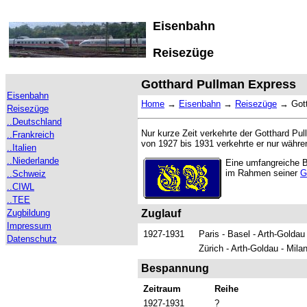
Eisenbahn
Reisezüge
Gotthard Pullman Express
Eisenbahn
Home
→
Eisenbahn
→
Reisezüge
→
Got
Reisezüge
..Deutschland
Nur kurze Zeit verkehrte der Gotthard Pu
..Frankreich
von 1927 bis 1931 verkehrte er nur währen
..Italien
..Niederlande
Eine umfangreiche 
im Rahmen seiner
G
..Schweiz
..CIWL
..TEE
Zugbildung
Zuglauf
Impressum
1927-1931
Paris - Basel - Arth-Goldau
Datenschutz
Zürich - Arth-Goldau - Mila
Bespannung
Zeitraum
Reihe
1927-1931
?