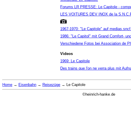
Forums LR PRESSE: Le Capitole - compos
LES VOITURES DEV INOX de la S.N.C.
1967-1970: "Le Capitole" auf medias.snc
1986: "Le Capitol" mit Grand Comfort- 
Verschiedene Fotos bei Association de Ph
Videos
1969: Le Capitole
Des trains que l'on ne verra plus mit Auf
Home
→
Eisenbahn
→
Reisezüge
→
Le Capitole
©heinrich-hanke.de