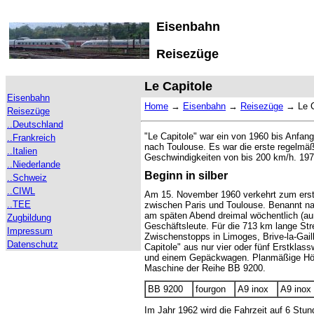
Eisenbahn
Reisezüge
Le Capitole
Eisenbahn
Home
→
Eisenbahn
→
Reisezüge
→
Le 
Reisezüge
..Deutschland
"Le Capitole" war ein von 1960 bis Anfang
..Frankreich
nach Toulouse. Es war die erste regelmäß
..Italien
Geschwindigkeiten von bis 200 km/h. 19
..Niederlande
Beginn in silber
..Schweiz
..CIWL
Am 15. November 1960 verkehrt zum erst
..TEE
zwischen Paris und Toulouse. Benannt n
am späten Abend dreimal wöchentlich (auß
Zugbildung
Geschäftsleute. Für die 713 km lange Stre
Impressum
Zwischenstopps in Limoges, Brive-la-Gai
Datenschutz
Capitole" aus nur vier oder fünf Erstkl
und einem Gepäckwagen. Planmäßige Höch
Maschine der Reihe BB 9200.
BB 9200
fourgon
A9 inox
A9 inox
Im Jahr 1962 wird die Fahrzeit auf 6 Stun