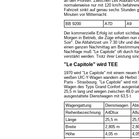
an den Fronten. Zwischen Les Aubrais-Or
normalerweise nur mit 120 km/h befahre
Fahrzeit sinkt auf genau sechs Stunden ge
Minuten vor Mitternacht.
BB 9200
A7D
A9
Der kommerzielle Erfolg ist sofort sicht
Morgen in Betrieb, die Züge erhalten nun
Soir". Die Abfahrtzeit um 7:30 Uhr und di
einen ganzen Nachmittag am Bestimmungs
Nachfrage muß "Le Capitole" oft durch fü
verstärkt werden. Trotz ihrer Leistung s
"Le Capitole" wird TEE
1970 wird "Le Capitole" mit einem neuen F
weißen UIC-Y-Wagen wandern ab Herbst 1
Paris - Strasbourg. "Le Capitole" wird mi
Wagen des Typs Grand Confort ausgestatte
25,5 m lang und wiegen zwischen 49,0 und
ausgestattete Dienstwagen mit 63,5 t.
Wagengattung
Dienstwagen
Abt
Reihenbezeichnung
A4Dtux
A8
Länge
25,5 m
25,
Breite
2,805 m
2,8
Höhe
4,05 m
4,0