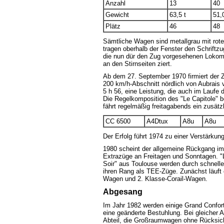
Anzahl
13
40
Gewicht
63,5 t
51,0
Plätz
46
48
Sämtliche Wagen sind metallgrau mit rote
tragen oberhalb der Fenster den Schriftz
die nun dür den Zug vorgesehenen Lokomot
an den Stirnseiten ziert.
Ab dem 27. September 1970 firmiert der 
200 km/h-Abschnitt nördlich von Aubrais 
5 h 56, eine Leistung, die auch im Laufe 
Die Regelkomposition des "Le Capitole" 
fährt regelmäßig freitagabends ein zusät
CC 6500
A4Dtux
A8u
A8u
Der Erfolg führt 1974 zu einer Verstärku
1980 scheint der allgemeine Rückgang i
Extrazüge an Freitagen und Sonntagen. "L
Soir" aus Toulouse werden durch schnell
ihren Rang als TEE-Züge. Zunächst läuft 
Wagen und 2. Klasse-Corail-Wagen.
Abgesang
Im Jahr 1982 werden einige Grand Confor
eine geänderte Bestuhlung. Bei gleicher 
Abteil, die Großraumwagen ohne Rücksicht