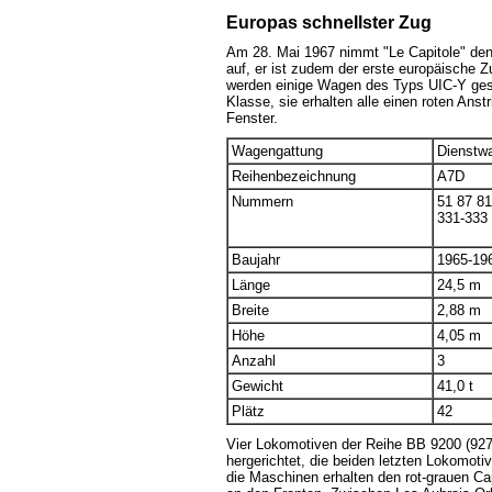
Europas schnellster Zug
Am 28. Mai 1967 nimmt "Le Capitole" den
auf, er ist zudem der erste europäische 
werden einige Wagen des Typs UIC-Y gesc
Klasse, sie erhalten alle einen roten Anst
Fenster.
Wagengattung
Dienstw
Reihenbezeichnung
A7D
Nummern
51 87 81
331-333
Baujahr
1965-19
Länge
24,5 m
Breite
2,88 m
Höhe
4,05 m
Anzahl
3
Gewicht
41,0 t
Plätz
42
Vier Lokomotiven der Reihe BB 9200 (927
hergerichtet, die beiden letzten Lokomoti
die Maschinen erhalten den rot-grauen C