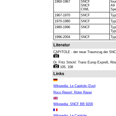
1960-1967
SNCF
fou
SNCF
A9 
CIWL
Spe
1967-1970
SNCF
Typ
1970-1980
SNCF
Typ
1980-1996
SNCF
Typ
Typ
1996-2004
SNCF
Typ
Literatur
CAPITOLE - der neue Traumzug der SNCF
Dr. Fritz Stöckl: Trans Europ Expreß, Rö
105, 108
Links
Wikipedia: Le Capitole (Zug)
Roco Report: Roter Raser
Wikipedia: SNCF BB 9200
Wikipedia: Le Capitole