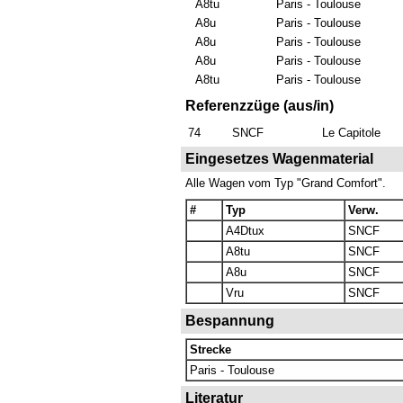
A8tu
Paris - Toulouse
A8u
Paris - Toulouse
A8u
Paris - Toulouse
A8u
Paris - Toulouse
A8tu
Paris - Toulouse
Referenzzüge (aus/in)
74
SNCF
Le Capitole
Eingesetzes Wagenmaterial
Alle Wagen vom Typ "Grand Comfort".
#
Typ
Verw.
A4Dtux
SNCF
A8tu
SNCF
A8u
SNCF
Vru
SNCF
Bespannung
Strecke
Paris - Toulouse
Literatur