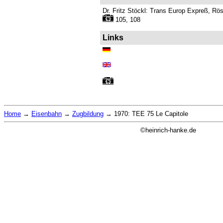
Dr. Fritz Stöckl: Trans Europ Expreß, Rö
105, 108
Links
Home
→
Eisenbahn
→
Zugbildung
→
1970: TEE 75 Le Capitole
©heinrich-hanke.de