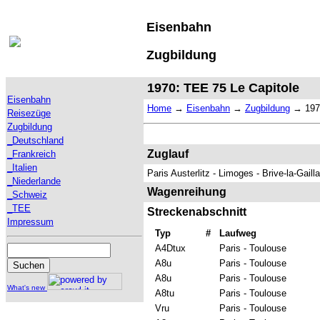
Eisenbahn
Zugbildung
1970: TEE 75 Le Capitole
Eisenbahn
Home
→
Eisenbahn
→
Zugbildung
→
197
Reisezüge
Zugbildung
_Deutschland
Zuglauf
_Frankreich
_Italien
Paris Austerlitz - Limoges - Brive-la-Gail
_Niederlande
Wagenreihung
_Schweiz
_TEE
Streckenabschnitt
Impressum
Typ
#
Laufweg
A4Dtux
Paris - Toulouse
A8u
Paris - Toulouse
A8u
Paris - Toulouse
What's new
A8tu
Paris - Toulouse
Vru
Paris - Toulouse