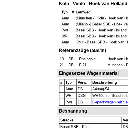
Köln - Venlo - Hoek van Holland
Typ
#
Laufweg
Aüm
(München -) Köln - Hoek van Ho
Aüm
(Milano -) Basel SBB - Hoek va
Pws
Basel SBB - Hoek van Holland
WR
Basel SBB - Hoek van Holland
Aüm
Chur - Basel SBB - Hoek van H
Referenzzüge (aus/in)
10
DB
Rheingold
Hoek van Ho
21
DB
F 21
München - 
Eingesetzes Wagenmaterial
#
Typ
Verw.
Beschreibung
Aüm
DB
A4ümg-54
WR
DSG
WR4üe-39, Beschrei
Pws
DB
Gepäckwagen mit Seit
Bespannung
Strecke
Ve
Basel SBB - Köln
DB