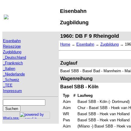
Eisenbahn
Zugbildung
1960: DB F 9 Rheingold
Eisenbahn
Home
→
Eisenbahn
→
Zugbildung
→
196
Reisezüge
Zugbildung
_Deutschland
Zuglauf
_Frankreich
_Italien
Basel SBB - Basel Bad - Mannheim - Mai
_Niederlande
Wagenreihung
_Schweiz
_TEE
Basel SBB - Köln
Impressum
Typ
#
Laufweg
Aüm
Basel SBB - Köln (- Dortmund)
Aüm
Chur - Basel SBB - Hoek van H
WR
Basel SBB - Hoek van Holland
What's new
Pws
Basel SBB - Hoek van Holland
Aüm
(Milano -) Basel SBB - Hoek va