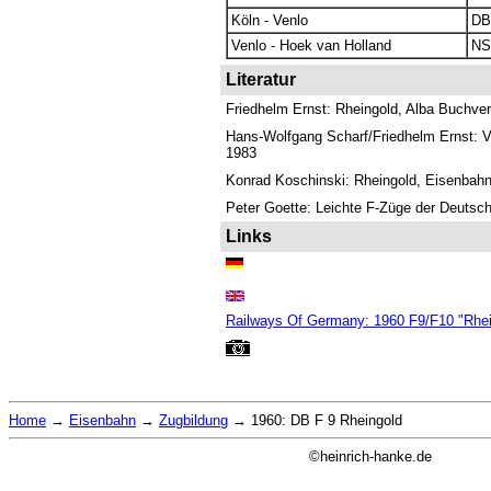
Köln - Venlo
DB
Venlo - Hoek van Holland
NS
Literatur
Friedhelm Ernst: Rheingold, Alba Buchver
Hans-Wolfgang Scharf/Friedhelm Ernst: Vo
1983
Konrad Koschinski: Rheingold, Eisenbahn
Peter Goette: Leichte F-Züge der Deutsc
Links
Railways Of Germany: 1960 F9/F10 "Rhei
Home
→
Eisenbahn
→
Zugbildung
→
1960: DB F 9 Rheingold
©heinrich-hanke.de