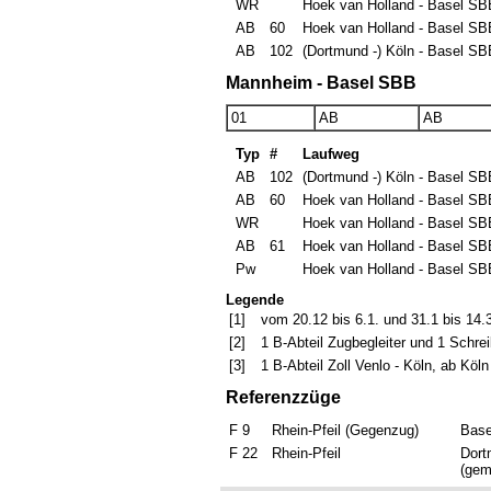
WR
Hoek van Holland - Basel SB
AB
60
Hoek van Holland - Basel SB
AB
102
(Dortmund -) Köln - Basel SB
Mannheim - Basel SBB
01
AB
AB
Typ
#
Laufweg
AB
102
(Dortmund -) Köln - Basel SB
AB
60
Hoek van Holland - Basel SB
WR
Hoek van Holland - Basel SB
AB
61
Hoek van Holland - Basel SB
Pw
Hoek van Holland - Basel SB
Legende
[1]
vom 20.12 bis 6.1. und 31.1 bis 14.
[2]
1 B-Abteil Zugbegleiter und 1 Schre
[3]
1 B-Abteil Zoll Venlo - Köln, ab Köln
Referenzzüge
F 9
Rhein-Pfeil (Gegenzug)
Base
F 22
Rhein-Pfeil
Dort
(gem