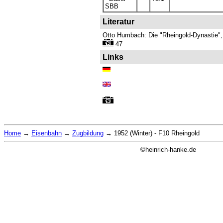
SBB
Literatur
Otto Humbach: Die "Rheingold-Dynastie",
47
Links
Home
→
Eisenbahn
→
Zugbildung
→
1952 (Winter) - F10 Rheingold
©heinrich-hanke.de