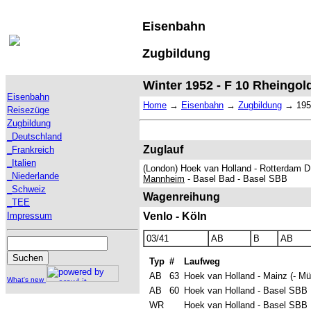
Eisenbahn
Zugbildung
Winter 1952 - F 10 Rheingol
Eisenbahn
Home
→
Eisenbahn
→
Zugbildung
→
195
Reisezüge
Zugbildung
_Deutschland
Zuglauf
_Frankreich
_Italien
(London) Hoek van Holland - Rotterdam D
_Niederlande
Mannheim
- Basel Bad - Basel SBB
_Schweiz
Wagenreihung
_TEE
Impressum
Venlo - Köln
03/41
AB
B
AB
Typ
#
Laufweg
AB
63
Hoek van Holland - Mainz (- M
What's new
AB
60
Hoek van Holland - Basel SBB
WR
Hoek van Holland - Basel SBB