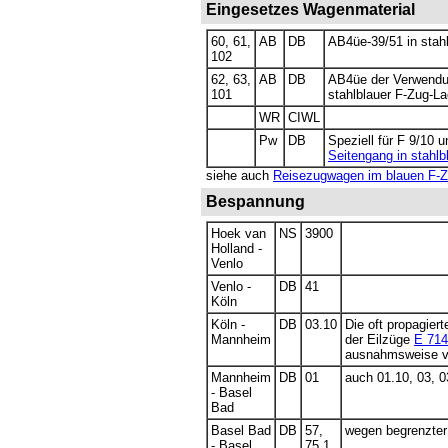
Eingesetzes Wagenmaterial
60, 61,
AB
DB
AB4üe-39/51 in stah
102
62, 63,
AB
DB
AB4üe der Verwendun
101
stahlblauer F-Zug-La
WR
CIWL
Pw
DB
Speziell für F 9/10
Seitengang in stahlb
siehe auch
Reisezugwagen im blauen F-
Bespannung
Hoek van
NS
3900
Holland -
Venlo
Venlo -
DB
41
Köln
Köln -
DB
03.10
Die oft propagier
Mannheim
der Eilzüge
E 714
ausnahmsweise v
Mannheim
DB
01
auch 01.10, 03, 0
- Basel
Bad
Basel Bad
DB
57,
wegen begrenzter
- Basel
75.1