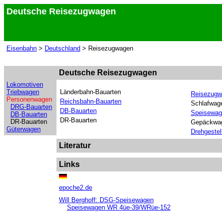
Deutsche Reisezugwagen
Eisenbahn
>
Deutschland
> Reisezugwagen
Deutsche Reisezugwagen
Lokomotiven
Triebwagen
Länderbahn-Bauarten
Reisezugw
Personenwagen
Reichsbahn-Bauarten
Schlafwag
DRG-Bauarten
DB-Bauarten
Speisewag
DB-Bauarten
DR-Bauarten
DR-Bauarten
Gepäckwa
Güterwagen
Drehgestel
Literatur
Links
epoche2.de
Will Berghoff: DSG-Speisewagen
Speisewagen WR 4üe-39/WRüe-152