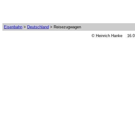
Eisenbahn
>
Deutschland
> Reisezugwagen
© Heinrich Hanke 16.