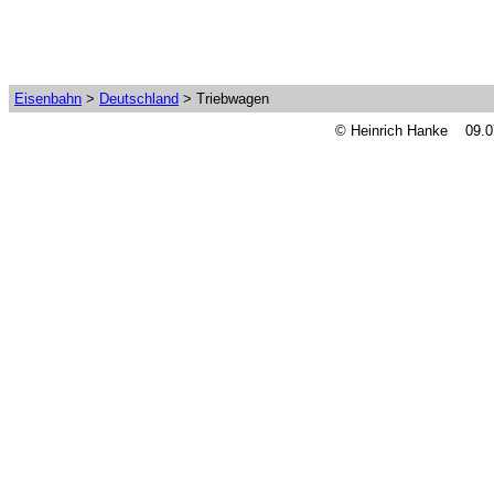
Eisenbahn
>
Deutschland
> Triebwagen
© Heinrich Hanke 09.