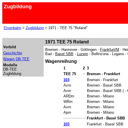
Zugbildung
Eisenbahn
>
Zugbildung
> 1971 - TEE 75 "Roland"
1971 TEE 75 Roland
Vorbild
Bremen - Hannover - Göttingen -
Frankfurt/M
- Hei
Geschichte
Bad -
Basel SBB
-
Luzern
- Bellinzona - Lugano -
Wagen DB-TEE
Wagenreihung
Modelle
1
2
3
DB-TEE
Zugbildung
TEE 75
Bremen - Frankfurt
103
Bremen - Frankfurt
Avm
Bremen - Basel SBB
Avm
Bremen - Basel SBB ( - 
ARDm
Bremen - Milano
WRm
Bremen - Milano
Avm
Bremen - Milano
Apm
Bremen - Milano
Frankfurt - Basel SBB
103
Frankfurt - Basel SBB