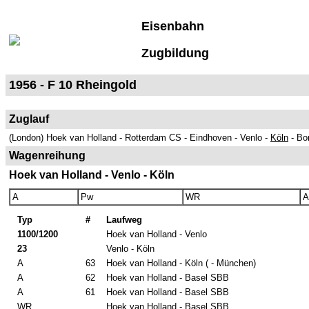
Eisenbahn
Zugbildung
1956 - F 10 Rheingold
Zuglauf
(London) Hoek van Holland - Rotterdam CS - Eindhoven - Venlo -
Köln
- Bo
Wagenreihung
Hoek van Holland - Venlo - Köln
A
Pw
WR
A
Typ
#
Laufweg
1100/1200
Hoek van Holland - Venlo
23
Venlo - Köln
A
63
Hoek van Holland - Köln ( - München)
A
62
Hoek van Holland - Basel SBB
A
61
Hoek van Holland - Basel SBB
WR
Hoek van Holland - Basel SBB