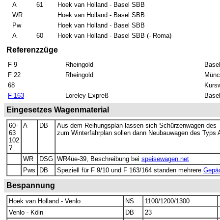
A
61
Hoek van Holland - Basel SBB
WR
Hoek van Holland - Basel SBB
Pw
Hoek van Holland - Basel SBB
A
60
Hoek van Holland - Basel SBB (- Roma)
Referenzzüge
F 9
Rheingold
Basel
F 22
Rheingold
Münc
68
Kurs
F 163
Loreley-Expreß
Basel
Eingesetzes Wagenmaterial
60-
A
DB
Aus dem Reihungsplan lassen sich Schürzenwagen des T
63
zum Winterfahrplan sollen dann Neubauwagen des Typs 
102
?
WR
DSG
WR4üe-39, Beschreibung bei
speisewagen.net
Pws
DB
Speziell für F 9/10 und F 163/164 standen mehrere
Gepäc
Bespannung
Hoek van Holland - Venlo
NS
1100/1200/1300
Venlo - Köln
DB
23