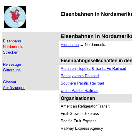
Eisenbahnen in Nordamerik
Eisenbahnen in Nordamerik
Eisenbahn
Eisenbahn
→
Nordamerika
Nordamerika
Strecken
Eisenbahngesellschaften in de
Reisezüge
Atchison, Topeka & Santa Fe Railroad
Güterzüge
Pennsylvania Railroad
Glossar
Southern Pacific Railroad
Abkürzungen
Union Pacific Railroad
Organisationen
American Refigerator Transit
Fruit Growers Express
Pacific Fruit Express
Railway Express Agency