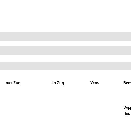
aus Zug
in Zug
Verw.
Bem
Dop
Hei