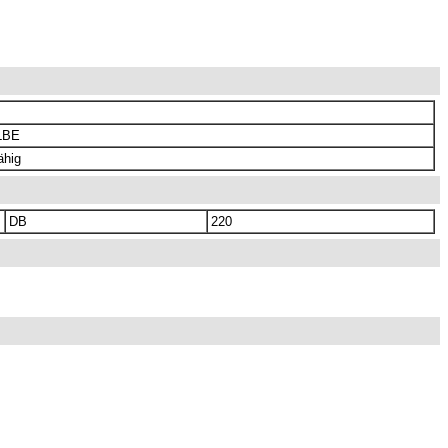
LBE
ähig
DB
220