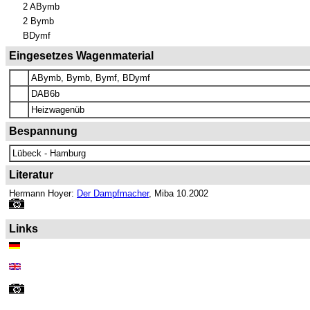
2 ABymb
2 Bymb
BDymf
Eingesetzes Wagenmaterial
ABymb, Bymb, Bymf, BDymf
DAB6b
Heizwagenüb
Bespannung
Lübeck - Hamburg
Literatur
Hermann Hoyer:
Der Dampfmacher
, Miba 10.2002
Links