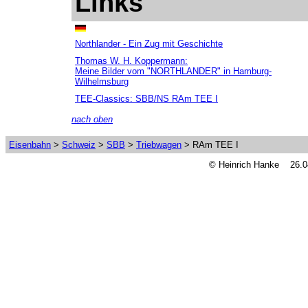
Links
Northlander - Ein Zug mit Geschichte
Thomas W. H. Koppermann:
Meine Bilder vom "NORTHLANDER" in Hamburg-
Wilhelmsburg
TEE-Classics: SBB/NS RAm TEE I
nach oben
Eisenbahn
>
Schweiz
>
SBB
>
Triebwagen
> RAm TEE I
© Heinrich Hanke 26.