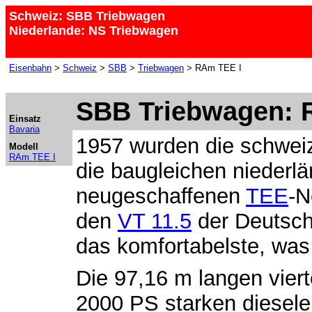
Schweiz: SBB Triebwagen
Niederlande: NS Triebwagen
Eisenbahn
>
Schweiz
>
SBB
>
Triebwagen
> RAm TEE I
SBB Triebwagen: 
Einsatz
Bavaria
1957 wurden die schwe
Modell
RAm TEE I
die baugleichen nieder
neugeschaffenen
TEE
-N
den
VT 11.5
der Deutsch
das komfortabelste, was
Die 97,16 m langen viert
2000 PS starken dieselel