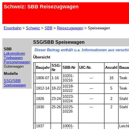
Schweiz: SBB Reisezugwagen
Eisenbahn
>
Schweiz
>
SBB
>
Reisezugwagen
> Speisewagen
SSG/SBB Speisewagen
SBB
Dieser Beitrag enthält u.a. Informationen aus vers
Lokomotiven
Übersicht
Triebwagen
Personenwagen
SSG-
Güterwagen
Baujahr
SBB-Nr
UIC-Nr.
Anzahl
Bauar
Nr
Modelle
10201-
1906-07
1-16
---
16
Teak
10216
SSG/SBB
Speisewagen
10218-
1912-14
18-22
---
5
Teak
10222
10223-
1926
23-24
---
2
Stahl
10224
1930
25-26
10225-
---
2
Stahl
10226
1937
10001-
Leich