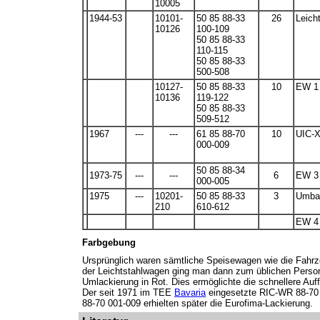
10005
1944-53
10101-
50 85 88-33
26
Leich
10126
100-109
50 85 88-33
110-115
50 85 88-33
500-508
10127-
50 85 88-33
10
EW 1
10136
119-122
50 85 88-33
509-512
1967
---
---
61 85 88-70
10
UIC-
000-009
50 85 88-34
1973-75
---
---
6
EW 3
000-005
1975
---
10201-
50 85 88-33
3
Umba
210
610-612
EW 4
Farbgebung
Ursprünglich waren sämtliche Speisewagen wie die Fahrz
der Leichtstahlwagen ging man dann zum üblichen Perso
Umlackierung in Rot. Dies ermöglichte die schnellere Au
Der seit 1971 im TEE
Bavaria
eingesetzte RIC-WR 88-70 0
88-70 001-009 erhielten später die Eurofima-Lackierung.