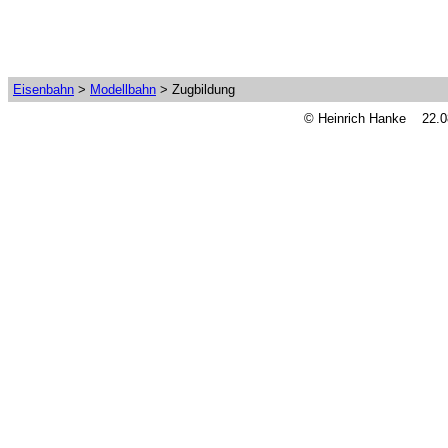
Eisenbahn
>
Modellbahn
> Zugbildung
© Heinrich Hanke 22.