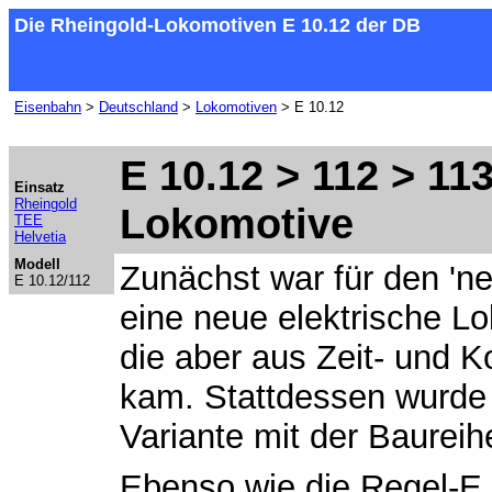
Die Rheingold-Lokomotiven E 10.12 der DB
Eisenbahn
>
Deutschland
>
Lokomotiven
> E 10.12
E 10.12 > 112 > 113
Einsatz
Rheingold
Lokomotive
TEE
Helvetia
Modell
Zunächst war für den 'n
E 10.12/112
eine neue elektrische L
die aber aus Zeit- und 
kam. Stattdessen wurde
Variante mit der Baurei
Ebenso wie die Regel-E