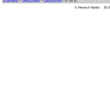
Eisenbahn
>
Deutschland
>
Lokomotiven
> E 10.12
© Heinrich Hanke 30.